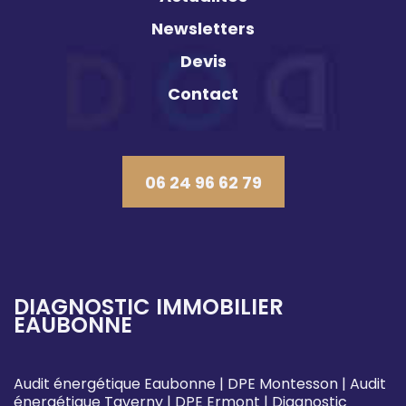
Newsletters
Devis
Contact
06 24 96 62 79
DIAGNOSTIC IMMOBILIER
EAUBONNE
Audit énergétique Eaubonne
|
DPE Montesson
|
Audit
énergétique Taverny
|
DPE Ermont
|
Diagnostic