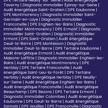
DPE Tertaire Neuilly-sur-Seine
|
Audit énergétique
Taverny
|
Diagnostic immobilier Épinay-sur-Seine
|
Audit énergétique Saint-Gratien
|
DPE Eaubonne
|
DPE Montmorency
|
Diagnostic immobilier Saint-
Germain-en-Laye
|
Diagnostic immobilier
Franconville
|
DPE Enghien-les-Bains
|
Diagnostic
immobilier Montmorency
|
DPE Ermont
|
Diagnostic
immobilier Saint-Gratien
|
Diagnostic immobilier
Ermont
|
DPE Saint-Gratien
|
Audit énergétique
Deuil-la-Barre
|
DPE Montesson
|
Diagnostic
immobilier Deuil-la-Barre
|
DPE Tertaire Eaubonne
|
Audit énergétique Ermont
|
Audit énergétique
Maisons-Laffitte
|
Diagnostic immobilier Enghien-les-
Bains
|
Audit énergétique Montmorency
|
DPE
Herblay
|
DPE Tertaire Franconville
|
Audit
énergétique Saint-Leu-la-Forêt
|
DPE Tertaire
Herblay
|
Audit énergétique Herblay
|
DPE Neuilly-
sur-Seine
|
Audit énergétique Enghien-les-Bains
|
Audit énergétique Franconville
|
Audit énergétique
Beauchamp
|
DPE Bezons
|
DPE Tertaire Ermont
|
Diagnostic immobilier Colombes
|
Audit énergétique
Eaubonne
|
DPE Deuil-la-Barre
|
Audit énergétique
Sannois
|
DPE Houilles
|
DPE Franconville
|
Diagnostic